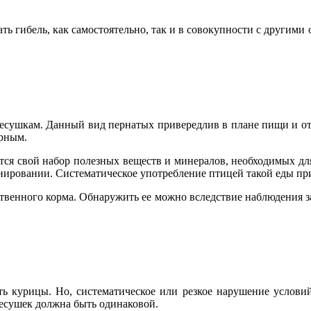
ь гибель, как самостоятельно, так и в совокупности с другими
 несушкам. Данный вид пернатых привередлив в плане пищи и о
ерным.
ся свой набор полезных веществ и минералов, необходимых для
ировании. Систематическое употребление птицей такой еды при
ственного корма. Обнаружить ее можно вследствие наблюдения за
ть курицы. Но, систематическое или резкое нарушение условий
несушек должна быть одинаковой.