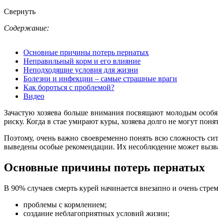
Свернуть
Содержание:
Основные причины потерь пернатых
Неправильный корм и его влияние
Неподходящие условия для жизни
Болезни и инфекции – самые страшные враги
Как бороться с проблемой?
Видео
Зачастую хозяева больше внимания посвящают молодым особям.
риску. Когда в стае умирают куры, хозяева долго не могут поня
Поэтому, очень важно своевременно понять всю сложность си
выведены особые рекомендации. Их несоблюдение может вызват
Основные причины потерь пернатых
В 90% случаев смерть курей начинается внезапно и очень стр
проблемы с кормлением;
создание неблагоприятных условий жизни;