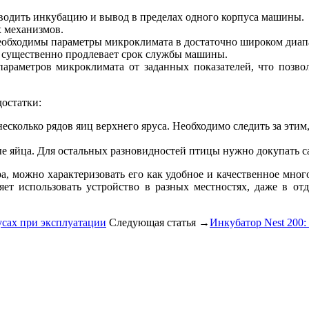
водить инкубацию и вывод в пределах одного корпуса машины.
х механизмов.
необходимы параметры микроклимата в достаточно широком диа
о существенно продлевает срок службы машины.
араметров микроклимата от заданных показателей, что позво
достатки:
несколько рядов яиц верхнего яруса. Необходимо следить за эти
ые яйца. Для остальных разновидностей птицы нужно докупать с
а, можно характеризовать его как удобное и качественное мног
ет использовать устройство в разных местностях, даже в от
усах при эксплуатации
Следующая статья →
Инкубатор Nest 200: