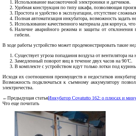
Использование высокоточной электроники и датчиков.
Удобная конструкция по типу шкафа, позволяющая произ
Простота и удобство в эксплуатации, отсутствие сложны
Полная автоматизация инкубатора, возможность задать 
Использование качественного материала для корпуса, чт
Наличие аварийного режима и защиты от отклонения п
гибели.
В ходе работы устройство может продемонстрировать такие не
Существует угроза попадания воздуха от вентилятора на 
Замедленный поворот яиц в течение двух часов на 90 ̊С.
В комплекте с устройством идут только лотки под курин
Исходя их соотношения преимуществ и недостатков инкубатор
Возможность подключаться к съемному аккумулятору позволя
электричества.
←Предыдущая статья
Инкубатор Сovatutto 162: о плюсах и мин
Что еще почитать