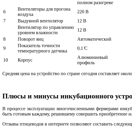
полном разогреве
Вентиляторы для прогона
6
220 В
воздуха
7
Выдувной вентилятор
12 В
Вентилятор по управлению
12 В
уровнем влажности
8
Поворот яиц
Автоматический
Показатель точности
9
0,1 ̊С
температурного датчика
Алюминиевый
10
Корпус
профиль
Средняя цена на устройство по стране сегодня составляет около
Плюсы и минусы инкубационного устр
В процессе эксплуатации многочисленными фермерами инкуба
быть готовым каждому, решившему совершить приобретение и
Отзывы птицеводов в интернете позволяют составить следующ