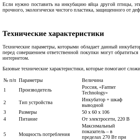
Если нужно поставить на инкубацию яйца другой птицы, эти
прочного, экологически чистого пластика, защищенного от деф
Технические характеристики
Технические параметры, которыми обладает данный инкубато
перед совершением ответственной покупки могут обратиться
интернетом.
Базовые технические характеристики, которые помогают сложит
№ п/п
Параметры
Величина
Россия, «Farmer
1
Производитель
Technology»
Инкубатор + шкаф
2
Тип устройства
выводной
3
Размеры
50 х 60 х 106
4
Питание
От электросети, 220 В
Максимальный
показатель – в
5
Мощность потребления
пределах 270 Вт при