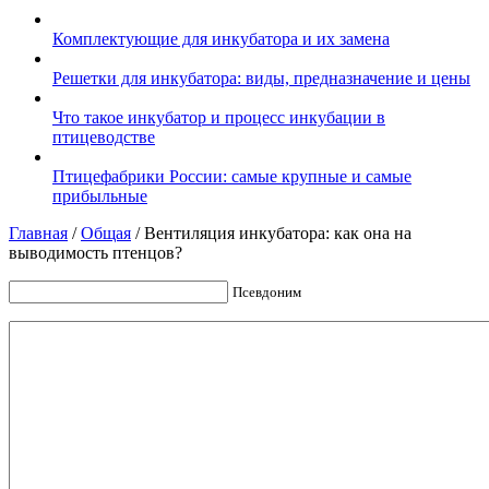
Комплектующие для инкубатора и их замена
Решетки для инкубатора: виды, предназначение и цены
Что такое инкубатор и процесс инкубации в
птицеводстве
Птицефабрики России: самые крупные и самые
прибыльные
Главная
/
Общая
/
Вентиляция инкубатора: как она на
выводимость птенцов?
Псевдоним