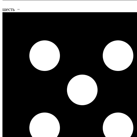
шесть
−