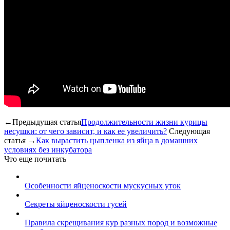
←Предыдущая статья
Продолжительности жизни курицы
несушки: от чего зависит, и как ее увеличить?
Следующая
статья →
Как вырастить цыпленка из яйца в домашних
условиях без инкубатора
Что еще почитать
Особенности яйценоскости мускусных уток
Секреты яйценоскости гусей
Правила скрещивания кур разных пород и возможные