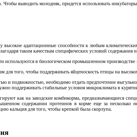
 Чтобы выводить молодняк, придется использовать инкубаторы
цу высокие адаптационные способности к любым климатическим 
лагодаря таким качествам специфических условий содержания не
сти используются в биологическом промышленном производстве 
м для того, чтобы поддерживать яйценоскость птицы на высоко
стью и подвижностью, необходимо отдать предпочтение выгульн
нужно поддерживать стабильные условия микроклимата в курятник
ируют как на заводские комбикорма, предназначающиеся специ
шенном содержании протеинов в корме еще за несколько не
ию кальция для того, чтобы крепкой была скорлупа.
ния