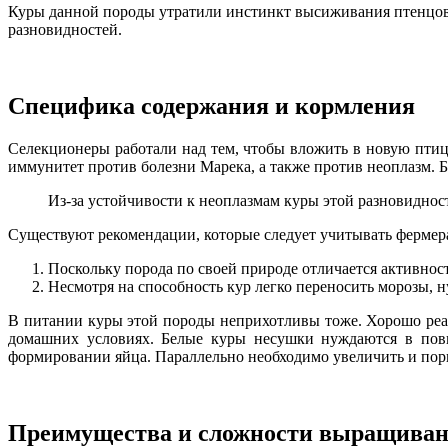
Куры данной породы утратили инстинкт высиживания птенцов.
разновидностей.
Специфика содержания и кормления
Селекционеры работали над тем, чтобы вложить в новую пти
иммунитет против болезни Марека, а также против неоплазм. Б
Из-за устойчивости к неоплазмам куры этой разновидно
Существуют рекомендации, которые следует учитывать фермера
Поскольку порода по своей природе отличается активно
Несмотря на способность кур легко переносить морозы, 
В питании куры этой породы неприхотливы тоже. Хорошо реаг
домашних условиях. Белые куры несушки нуждаются в повы
формировании яйца. Параллельно необходимо увеличить и порц
Преимущества и сложности выращива