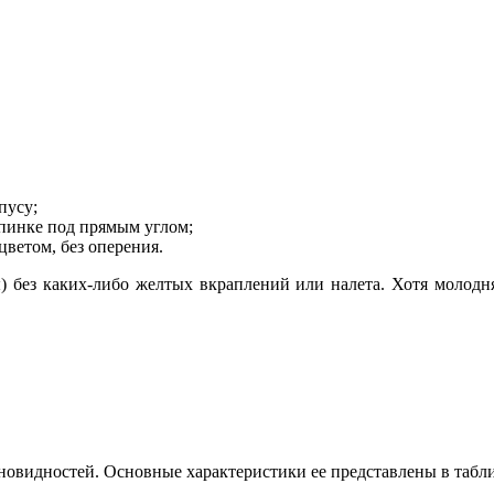
пусу;
пинке под прямым углом;
ветом, без оперения.
ды) без каких-либо желтых вкраплений или налета. Хотя моло
зновидностей. Основные характеристики ее представлены в табл