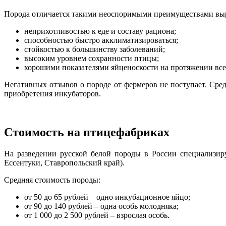
Порода отличается такими неоспоримыми преимуществами вы
неприхотливостью к еде и составу рациона;
способностью быстро акклиматизироваться;
стойкостью к большинству заболеваний;
высоким уровнем сохранности птицы;
хорошими показателями яйценоскости на протяжении все
Негативных отзывов о породе от фермеров не поступает. Сре
приобретения инкубаторов.
Стоимость на птицефабриках
На разведении русской белой породы в России специализиру
Ессентуки, Ставропольский край).
Средняя стоимость породы:
от 50 до 65 рублей – одно инкубационное яйцо;
от 90 до 140 рублей – одна особь молодняка;
от 1 000 до 2 500 рублей – взрослая особь.