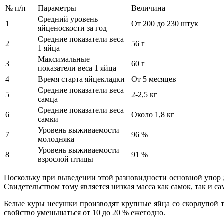
№ п/п
Параметры
Величина
Средний уровень
1
От 200 до 230 штук
яйценоскости за год
Средние показатели веса
2
56 г
1 яйца
Максимальные
3
60 г
показатели веса 1 яйца
4
Время старта яйцекладки
От 5 месяцев
Средние показатели веса
5
2-2,5 кг
самца
Средние показатели веса
6
Около 1,8 кг
самки
Уровень выживаемости
7
96 %
молодняка
Уровень выживаемости
8
91 %
взрослой птицы
Поскольку при выведении этой разновидности основной упор д
Свидетельством тому является низкая масса как самок, так и са
Белые куры несушки производят крупные яйца со скорлупой т
свойство уменьшаться от 10 до 20 % ежегодно.