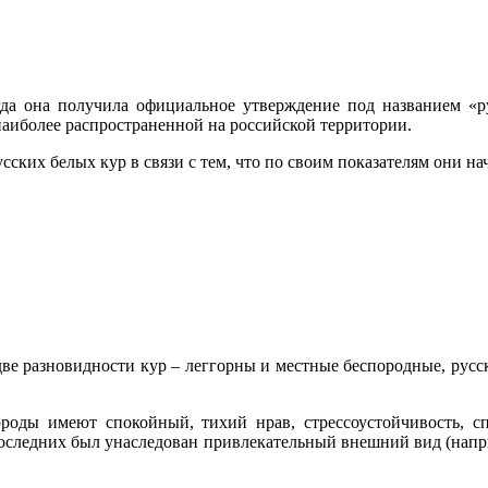
гда она получила официальное утверждение под названием «ру
наиболее распространенной на российской территории.
сских белых кур в связи с тем, что по своим показателям они н
ве разновидности кур – леггорны и местные беспородные, русс
роды имеют спокойный, тихий нрав, стрессоустойчивость, с
 последних был унаследован привлекательный внешний вид (напр