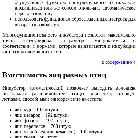
осуществлять функцию принудительного их поворота
вперед/назад или же совсем отключать автоматическое
переворачивание;
использовать функционал сброса заданных настроек для
возврата к заводским.
Многофункциональность инкубатора позволяет максимально
точно отрегулировать параметры микроклимата в
соответствии с нормами, которые выдвигаются к инкубации
яиц разных домашних птиц.
к содержанию ↑
Вместимость яиц разных птиц
Инкубатор автоматический позволяет выводить молодняк
нескольких разновидностей птицы, для чего оснащен
лотками, способными одновременно вместить:
яиц кур – 192 штуки;
яиц цесарок – 192 штуки;
яиц фазанов – 192 штуки;
яиц перепелов – 768 штук;
яиц уток (средних размеров) – 192 штуки;
яиц гусей – 96 штук.