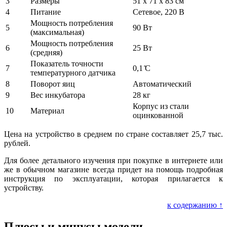
3
Размеры
51 х 71 х 83 см
4
Питание
Сетевое, 220 В
Мощность потребления
5
90 Вт
(максимальная)
Мощность потребления
6
25 Вт
(средняя)
Показатель точности
7
0,1 ̊С
температурного датчика
8
Поворот яиц
Автоматический
9
Вес инкубатора
28 кг
Корпус из стали
10
Материал
оцинкованной
Цена на устройство в среднем по стране составляет 25,7 тыс.
рублей.
Для более детального изучения при покупке в интернете или
же в обычном магазине всегда придет на помощь подробная
инструкция по эксплуатации, которая прилагается к
устройству.
к содержанию ↑
Плюсы и минусы модели