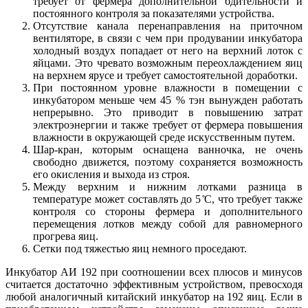
требует от фермера дополнительной бдительности и
постоянного контроля за показателями устройства.
Отсутствие канала перенаправления на приточном
вентиляторе, в связи с чем при продувании инкубатора
холодный воздух попадает от него на верхний лоток с
яйцами. Это чревато возможным переохлаждением яиц
на верхнем ярусе и требует самостоятельной доработки.
При постоянном уровне влажности в помещении с
инкубатором меньше чем 45 % тэн вынужден работать
непрерывно. Это приводит в повышению затрат
электроэнергии и также требует от фермера повышения
влажности в окружающей среде искусственным путем.
Шар-кран, которым оснащена ванночка, не очень
свободно движется, поэтому сохраняется возможность
его окисления и выхода из строя.
Между верхним и нижним лотками разница в
температуре может составлять до 5 ̊С, что требует также
контроля со стороны фермера и дополнительного
перемещения лотков между собой для равномерного
прогрева яиц.
Сетки под тяжестью яиц немного проседают.
Инкубатор АИ 192 при соотношении всех плюсов и минусов
считается достаточно эффективным устройством, превосходя
любой аналогичный китайский инкубатор на 192 яиц. Если в