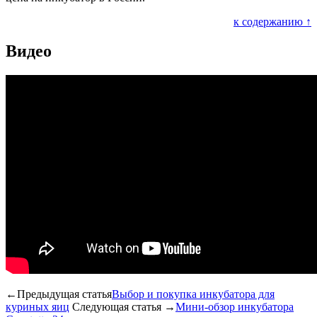
к содержанию ↑
Видео
←Предыдущая статья
Выбор и покупка инкубатора для
куриных яиц
Следующая статья →
Мини-обзор инкубатора