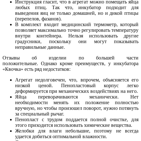
Инструкция гласит, что в агрегат можно помещать яйца
любых птиц. Так что, инкубатор подходит для
выведения яиц не только домашней, но и дикой птицы
(перепелов, фазанов).
В комплект входит медицинский термометр, который
позволяет максимально точно регулировать температуру
внутри контейнера. Нельзя использовать другие
градусники, поскольку они могут показывать
неправильные данные.
Отзывы об изделии по большей части
положительные. Однако кроме преимуществ, у инкубатора
«Квочка» есть ряд недостатков:
Агрегат недолговечен, что, впрочем, объясняется его
низкой ценой. Пенопластовый корпус легко
деформируется при механических воздействиях на него.
Яйца переворачиваются механически. Нет
необходимости менять их положение полностью
вручную, но чтобы произошел поворот, нужно потянуть
за специальный рычаг.
Пенопласт с трудом поддается полной очистке, для
этого приходится использовать химические вещества.
Желобки для влаги небольшие, поэтому не всегда
удается добиться оптимальной влажности.