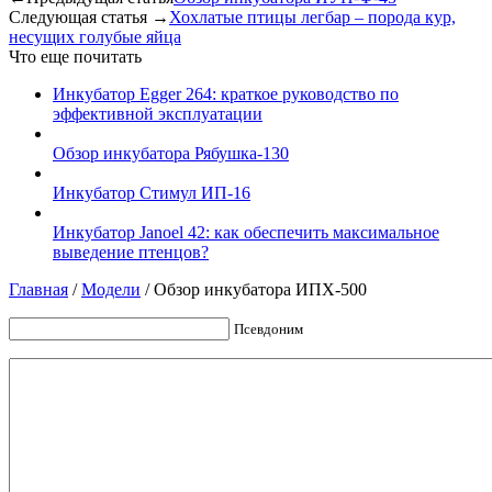
Следующая статья →
Хохлатые птицы легбар – порода кур,
несущих голубые яйца
Что еще почитать
Инкубатор Egger 264: краткое руководство по
эффективной эксплуатации
Обзор инкубатора Рябушка-130
Инкубатор Стимул ИП-16
Инкубатор Janoel 42: как обеспечить максимальное
выведение птенцов?
Главная
/
Модели
/
Обзор инкубатора ИПХ-500
Псевдоним