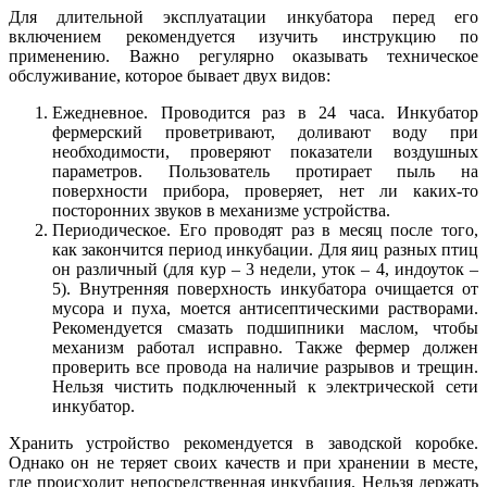
Для длительной эксплуатации инкубатора перед его
включением рекомендуется изучить инструкцию по
применению. Важно регулярно оказывать техническое
обслуживание, которое бывает двух видов:
Ежедневное. Проводится раз в 24 часа. Инкубатор
фермерский проветривают, доливают воду при
необходимости, проверяют показатели воздушных
параметров. Пользователь протирает пыль на
поверхности прибора, проверяет, нет ли каких-то
посторонних звуков в механизме устройства.
Периодическое. Его проводят раз в месяц после того,
как закончится период инкубации. Для яиц разных птиц
он различный (для кур – 3 недели, уток – 4, индоуток –
5). Внутренняя поверхность инкубатора очищается от
мусора и пуха, моется антисептическими растворами.
Рекомендуется смазать подшипники маслом, чтобы
механизм работал исправно. Также фермер должен
проверить все провода на наличие разрывов и трещин.
Нельзя чистить подключенный к электрической сети
инкубатор.
Хранить устройство рекомендуется в заводской коробке.
Однако он не теряет своих качеств и при хранении в месте,
где происходит непосредственная инкубация. Нельзя держать