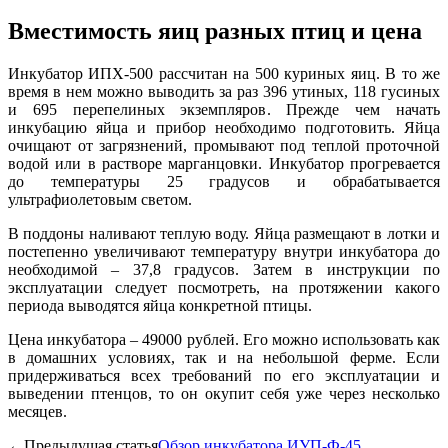
Вместимость яиц разных птиц и цена
Инкубатор ИПХ-500 рассчитан на 500 куриных яиц. В то же
время в нем можно выводить за раз 396 утиных, 118 гусиных
и 695 перепелиных экземпляров. Прежде чем начать
инкубацию яйца и прибор необходимо подготовить. Яйца
очищают от загрязнений, промывают под теплой проточной
водой или в растворе марганцовки. Инкубатор прогревается
до температуры 25 градусов и обрабатывается
ультрафиолетовым светом.
В поддоны наливают теплую воду. Яйца размещают в лотки и
постепенно увеличивают температуру внутри инкубатора до
необходимой – 37,8 градусов. Затем в инструкции по
эксплуатации следует посмотреть, на протяжении какого
периода выводятся яйца конкретной птицы.
Цена инкубатора – 49000 рублей. Его можно использовать как
в домашних условиях, так и на небольшой ферме. Если
придерживаться всех требований по его эксплуатации и
выведении птенцов, то он окупит себя уже через несколько
месяцев.
←Предыдущая статья
Обзор инкубатора ИУП-Ф-45