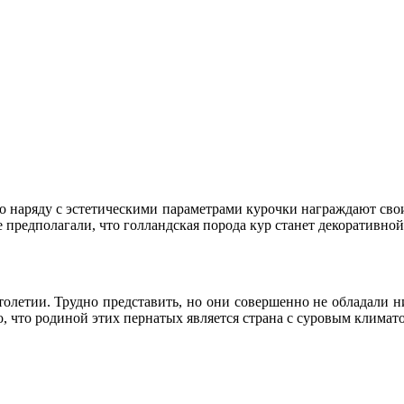
но наряду с эстетическими параметрами курочки награждают св
 предполагали, что голландская порода кур станет декоративной
толетии. Трудно представить, но они совершенно не обладали н
, что родиной этих пернатых является страна с суровым климат