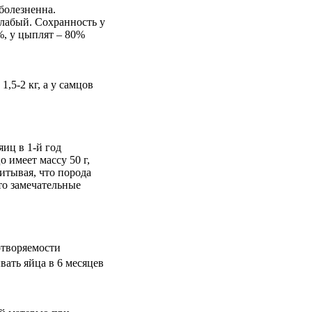
болезненна.
лабый. Сохранность у
%, у цыплят – 80%
1,5-2 кг, а у самцов
иц в 1-й год
о имеет массу 50 г,
итывая, что порода
то замечательные
творяемости
ать яйца в 6 месяцев