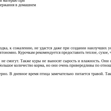
ей матерью при
держания в домашнем
водка, к сожалению, не удастся даже при создании наилучших у
втономно. Курочкам рекомендуется предоставить теплое, сухое,
 не смогут. Также куры не выносят сырость и влажность. Они
большое количество корма, но они очень привередливы по отнош
ерно. В дневное время птица замечательно питается травой. Т