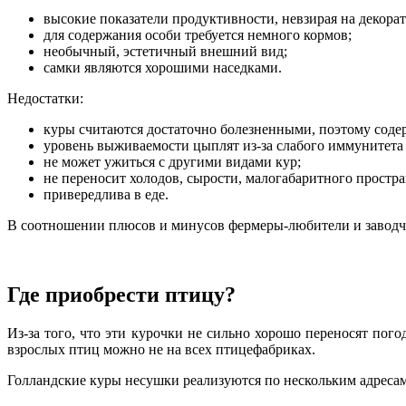
высокие показатели продуктивности, невзирая на декора
для содержания особи требуется немного кормов;
необычный, эстетичный внешний вид;
самки являются хорошими наседками.
Недостатки:
куры считаются достаточно болезненными, поэтому содер
уровень выживаемости цыплят из-за слабого иммунитета 
не может ужиться с другими видами кур;
не переносит холодов, сырости, малогабаритного простра
привередлива в еде.
В соотношении плюсов и минусов фермеры-любители и заводч
Где приобрести птицу?
Из-за того, что эти курочки не сильно хорошо переносят пог
взрослых птиц можно не на всех птицефабриках.
Голландские куры несушки реализуются по нескольким адресам