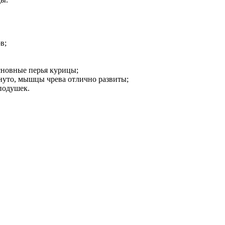
в;
сновные перья курицы;
нуто, мышцы чрева отлично развиты;
подушек.