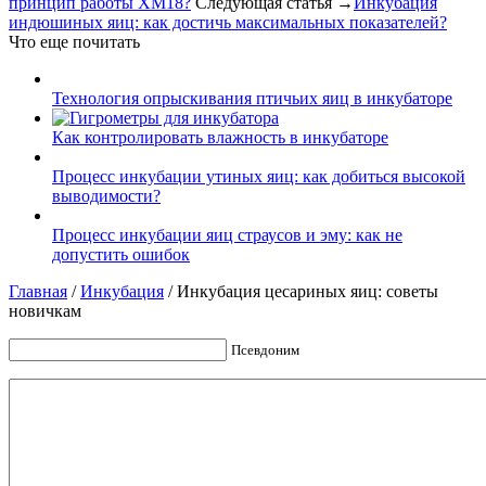
принцип работы XM18?
Следующая статья →
Инкубация
индюшиных яиц: как достичь максимальных показателей?
Что еще почитать
Технология опрыскивания птичьих яиц в инкубаторе
Как контролировать влажность в инкубаторе
Процесс инкубации утиных яиц: как добиться высокой
выводимости?
Процесс инкубации яиц страусов и эму: как не
допустить ошибок
Главная
/
Инкубация
/
Инкубация цесариных яиц: советы
новичкам
Псевдоним