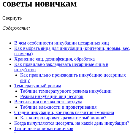
советы новичкам
Свернуть
Содержание:
В чем особенности инкубации цесариных яиц
Как выбрать яйца для инкубации (критерии, нормы, вес,
размеры)
Хранение яиц, дезинфекция, обработка
Как правильно закладывать цесариные яйца в
инкубатор
Как правильно производить инкубацию цесариных
яиц?
Температурный режим
Таблица температурного режима инкубации
Режим инкубации яиц цесарок
Вентиляция и влажность воздуха
Таблица влажности и проветривания
Стадии инкубации, контроль развития эмбриона
Как контролировать развитие эмбрионов?
Когда вылупляются цесарята, на какой день инкубации?
Типичные ошибки новичков