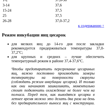
3-14
37,6
15-24
37,5
25
37,5
26-28
37,0-37,2
к содержанию ↑
Режим инкубации яиц цесарок
для мелких яиц до 14-го дня после закладки
рекомендуется придерживаться температуры 37,0-
37,2°С;
для крупных и средних – лучше обеспечить
температурный режим в районе 37,4-37,6°С.
Чтобы предотвратить перегревание цесариных
яиц, важно постоянно производить замеры
температуры на поверхности скорлупы
(соблюдать режим инкубации цесарок). И только
как они начинают зашкаливать, моментально
стоит подключить охлаждение не более чем на
полчаса. Перед тем, как выводятся цесарки в
летнее время можно это делать два раза на день
без предварительного выноса яиц с конструкции.