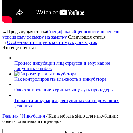
←Предыдущая статья
Специфика яйценоскости перепелов:
успешному фермеру на заметку
Следующая статья
→
Особенности яйценоскости мускусных уток
Что еще почитать
Процесс инкубации яиц страусов и эму: как не
допустить ошибок
Как контролировать влажность в инкубаторе
Овоскопирование куриных яиц: суть процедуры
Тонкости инкубации для куриных яиц в домашних
условиях
Главная
/
Инкубация
/
Как выбрать яйцо для инкубации:
советы опытных птицеводов
Псевдоним