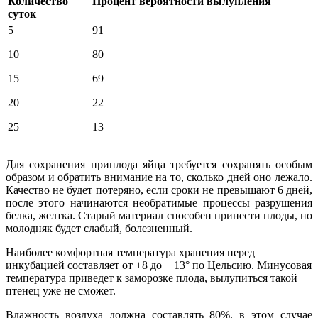
Количество
Процент вероятности вылупления
суток
5
91
10
80
15
69
20
22
25
13
Для сохранения приплода яйца требуется сохранять особым
образом и обратить внимание на то, сколько дней оно лежало.
Качество не будет потеряно, если сроки не превышают 6 дней,
после этого начинаются необратимые процессы разрушения
белка, желтка. Старый материал способен принести плоды, но
молодняк будет слабый, болезненный.
Наиболее комфортная температура хранения перед
инкубацией составляет от +8 до + 13° по Цельсию. Минусовая
температура приведет к заморозке плода, вылупиться такой
птенец уже не сможет.
Влажность воздуха должна составлять 80%, в этом случае