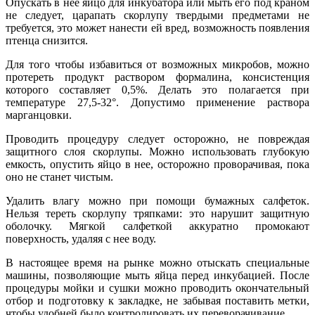
Опускать в нее яйцо для инкубатора или мыть его под краном
не следует, царапать скорлупу твердыми предметами не
требуется, это может нанести ей вред, возможность появления
птенца снизится.
Для того чтобы избавиться от возможных микробов, можно
протереть продукт раствором формалина, консистенция
которого составляет 0,5%. Делать это полагается при
температуре 27,5-32°. Допустимо применение раствора
марганцовки.
Проводить процедуру следует осторожно, не повреждая
защитного слоя скорлупы. Можно использовать глубокую
емкость, опустить яйцо в нее, осторожно проворачивая, пока
оно не станет чистым.
Удалить влагу можно при помощи бумажных салфеток.
Нельзя тереть скорлупу тряпками: это нарушит защитную
оболочку. Мягкой салфеткой аккуратно промокают
поверхность, удаляя с нее воду.
В настоящее время на рынке можно отыскать специальные
машины, позволяющие мыть яйца перед инкубацией. После
процедуры мойки и сушки можно проводить окончательный
отбор и подготовку к закладке, не забывая поставить метки,
чтобы удобней было контролировать их переворачивание.