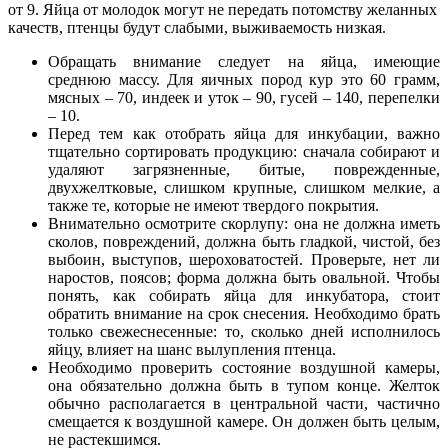
от 9. Яйца от молодок могут не передать потомству желанных
качеств, птенцы будут слабыми, выживаемость низкая.
Обращать внимание следует на яйца, имеющие
среднюю массу. Для яичных пород кур это 60 грамм,
мясных – 70, индеек и уток – 90, гусей – 140, перепелки
– 10.
Перед тем как отобрать яйца для инкубации, важно
тщательно сортировать продукцию: сначала собирают и
удаляют загрязненные, битые, поврежденные,
двухжелтковые, слишком крупные, слишком мелкие, а
также те, которые не имеют твердого покрытия.
Внимательно осмотрите скорлупу: она не должна иметь
сколов, повреждений, должна быть гладкой, чистой, без
выбоин, выступов, шероховатостей. Проверьте, нет ли
наростов, поясов; форма должна быть овальной. Чтобы
понять, как собирать яйца для инкубатора, стоит
обратить внимание на срок снесения. Необходимо брать
только свежеснесенные: то, сколько дней исполнилось
яйцу, влияет на шанс вылупления птенца.
Необходимо проверить состояние воздушной камеры,
она обязательно должна быть в тупом конце. Желток
обычно располагается в центральной части, частично
смещается к воздушной камере. Он должен быть целым,
не растекшимся.