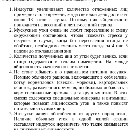
Индоутки увеличивают количество отложенных яиц
примерно с того времени, когда световой день достигает
около 13 часов в сутки. Поэтому пик яйценоскости
приходится на весенний и летне-осенний период.
Мускусные утки очень не любят переселение и смену
окружающей обстановки. Чтобы избежать стресса у
несушек в случае, когда без переселения птицы не
обойтись, необходимо сменить место гнезда за 4 или 5
недели до откладывания яиц.
Количество полученных яиц от утки будет велико, если
птица содержится в теплом помещении. На холоде
яйценоскость значительно снижается.
Не стоит забывать и о правильном питании несушек.
Помимо обычного рациона, включающего в себя зелень,
ботву корнеплодов (свеклы, моркови), картофельных
очисток, размоченного ячменя, необходимо добавлять в
корм специальные премиксы для крупных птиц. В этих
смесях содержатся специальные минералы и витамины,
которые повысят яйценоскость уток, а также повысят
питательность самих яиц.
Эти утки живут обособленно от других пород птиц.
Наличие обычных уток в одной жилой секции
заставляет индоуток нервничать, что также сказывается
на снижении их яйценоскости.