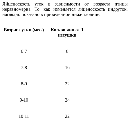
Яйценоскость уток в зависимости от возраста птицы
неравномерна. То, как изменяется яйценоскость индоуток,
наглядно показано в приведенной ниже таблице:
Возраст утки (мес.)
Кол-во яиц от 1
несушки
6-7
8
7-8
16
8-9
22
9-10
24
10-11
22