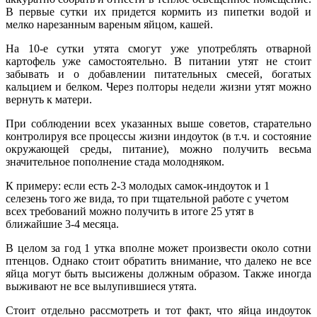
В первые сутки их придется кормить из пипетки водой и
мелко нарезанным вареным яйцом, кашей.
На 10-е сутки утята смогут уже употреблять отварной
картофель уже самостоятельно. В питании утят не стоит
забывать и о добавлении питательных смесей, богатых
кальцием и белком. Через полторы недели жизни утят можно
вернуть к матери.
При соблюдении всех указанных выше советов, старательно
контролируя все процессы жизни индоуток (в т.ч. и состояние
окружающей среды, питание), можно получить весьма
значительное пополнение стада молодняком.
К примеру: если есть 2-3 молодых самок-индоуток и 1
селезень того же вида, то при тщательной работе с учетом
всех требований можно получить в итоге 25 утят в
ближайшие 3-4 месяца.
В целом за год 1 утка вполне может произвести около сотни
птенцов. Однако стоит обратить внимание, что далеко не все
яйца могут быть высижены должным образом. Также иногда
выживают не все вылупившиеся утята.
Стоит отдельно рассмотреть и тот факт, что яйца индоуток