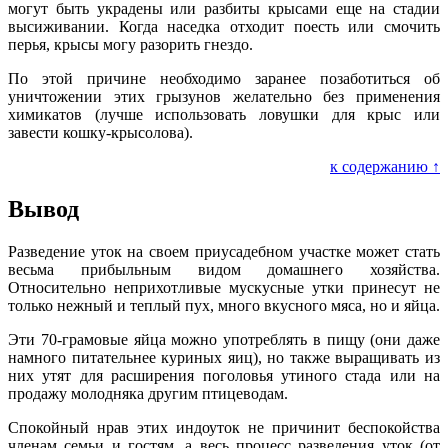
могут быть украдены или разбиты крысами еще на стадии
высиживании. Когда наседка отходит поесть или смочить
перья, крысы могу разорить гнездо.
По этой причине необходимо заранее позаботиться об
уничтожении этих грызунов желательно без применения
химикатов (лучше использовать ловушки для крыс или
завести кошку-крысолова).
к содержанию ↑
Вывод
Разведение уток на своем приусадебном участке может стать
весьма прибыльным видом домашнего хозяйства.
Относительно неприхотливые мускусные утки принесут не
только нежный и теплый пух, много вкусного мяса, но и яйца.
Эти 70-грамовые яйца можно употреблять в пищу (они даже
намного питательнее куриных яиц), но также выращивать из
них утят для расширения поголовья утиного стада или на
продажу молодняка другим птицеводам.
Спокойный нрав этих индоуток не причинит беспокойства
членам семьи и гостям, а весь процесс разведения уток (от