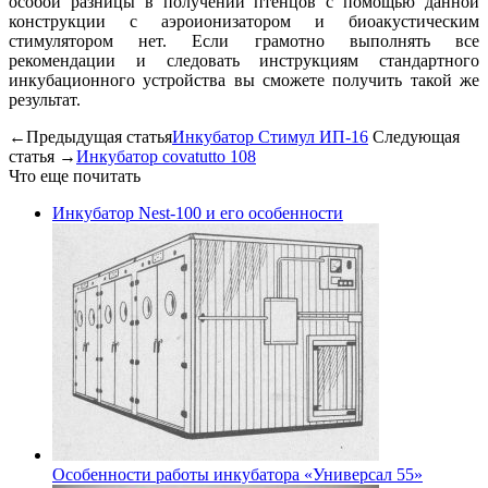
особой разницы в получении птенцов с помощью данной
конструкции с аэроионизатором и биоакустическим
стимулятором нет. Если грамотно выполнять все
рекомендации и следовать инструкциям стандартного
инкубационного устройства вы сможете получить такой же
результат.
←Предыдущая статья
Инкубатор Стимул ИП-16
Следующая
статья →
Инкубатор covatutto 108
Что еще почитать
Инкубатор Nest-100 и его особенности
Особенности работы инкубатора «Универсал 55»