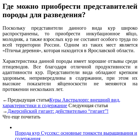
Где можно приобрести представителей
породы для разведения?
Поскольку представители данного вида кур широко
распространены, то приобрести инкубационное яйцо,
молодняк, а также взрослых кур не составит особого труда по
всей территории России. Одним из таких мест является
«Птичья деревня», которая находится в Ярославской области.
Характеристика данной породы имеет хорошие отзывы среди
птицеводов. Все благодаря отличной продуктивности и
адаптивности кур. Представители вида обладают крепким
здоровьем, непривередливы в содержании, при этом их
высокие показатели яйценоскости не меняются на
протяжении нескольких лет.
←Предыдущая статья
Куры Австралорп: внешний вид,
характеристики и содержание
Следующая статья
→
Джерсийский гигант: действительно “гигант”!
Что еще почитать
Порода кур Суссекс: основные тонкости выращивания и
содержания