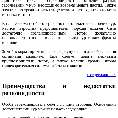
Для того чтобы не спровоцировать появление разных
заболеваний у кур, необходимо вовремя менять настил. Также
желательно организовать птице возможность купаться в смеси
из песка и золы.
В плане корма особь совершенно не отличается от прочих кур.
Рацион взрослых представителей породы должен быть
достаточно сбалансированным. Летом желательно
использовать зелень, а в осенний период курам дают фрукты
и овощи.
Зимой в корма примешивают скорлупу от яиц для обогащения
организма кальцием. Еще следует давать пернатым
крупнозернистый песок, а также мелкий гравий, чтобы
пищеварительная система работала слажено.
к содержанию ↑
Преимущества и недостатки
разновидности
Особь зарекомендовала себя с лучшей стороны. Основными
достоинствами кур можно назвать следующие:
миролюбивый, уравновешенный нрав;