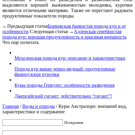
выделяются хорошей выживаемостью молодняка, курочки
являются отличными матерями. Также не перестают радовать
продуктивные показатели породы.
←Предыдущая статья
Борковская барвистая порода кур и ее
особенности
Следующая статья →
Адлерская серебристая
порода кур: хорошая продуктивность и красивая внешность
Что еще почитать
Мехеленская порода кур: описание и характеристики
Порода кур маран черно-медный: продуктивные
французские курочки
Куры породы Геркулес: особенности разведения
Джерсийский гигант: действительно “гигант”!
Главная
/
Виды и породы
/
Куры Австралорп: внешний вид,
характеристики и содержание
Псевдоним