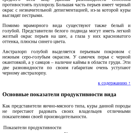
противостоять пуллорозу. Большая часть перьев имеет черный
окрас с незначительной депигментацией, из-за которой куры
выглядят пестрыми.
Помимо мраморного вида существуют также белый и
голубой. Представители белого подвида могут иметь легкий
желтый окрас перьев на шее, а глаза у них красноватого
оттенка, плюсны синего цвета.
Австралорп голубой выделяется перьевым покровом с
нежным серо-голубым окрасом. У самочек перья с черной
окантовкой, а у самцов – наличие каймы в области груди. Эти
две разновидности по своим габаритам очень уступают
черному австралорпу.
к содержанию ↑
Основные показатели продуктивности вида
Как представители яично-мясного типа, куры данной породы
не перестают радовать своих владельцев отличными
показателями своей производительности.
Показатели продуктивности