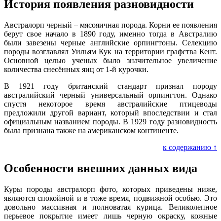
История появления разновидности
Австралорп черный – мясояичная порода. Корни ее появления
берут свое начало в 1890 году, именно тогда в Австралию
были завезены черные английские орпингтоны. Селекцию
породы возглавлял Уильям Кук на территории графства Кент.
Основной целью ученых было значительное увеличение
количества снесённых яиц от 1-й курочки.
В 1921 году британский стандарт признал породу
австралийский черный универсальный орпингтон. Однако
спустя некоторое время австралийские птицеводы
предложили другой вариант, который впоследствии и стал
официальным названием породы. В 1929 году разновидность
была признана также на американском континенте.
к содержанию ↑
Особенности внешних данных вида
Куры породы австралорп фото, которых приведены ниже,
являются спокойной и в тоже время, подвижной особью. Это
довольно массивная и полноватая курица. Великолепное
перьевое покрытие имеет лишь черную окраску, кожные