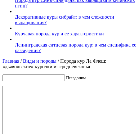
Порода кур Синь-синь-дянь: как выращивать китайских
птиц?
Декоративные куры сибрайт: в чем сложности
выращивания?
Курчавая порода кур и ее характеристики
Ленинградская ситцевая порода кур: в чем специфика ее
разведения?
Главная
/
Виды и породы
/
Порода кур Ла Флеш:
«дьявольские» курочки из средневековья
Псевдоним