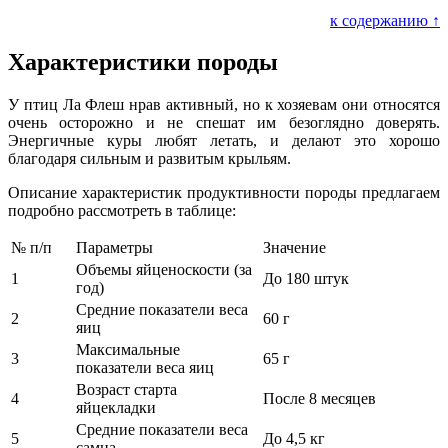
к содержанию ↑
Характеристики породы
У птиц Ла Флеш нрав активный, но к хозяевам они относятся
очень осторожно и не спешат им безоглядно доверять.
Энергичные куры любят летать, и делают это хорошо
благодаря сильным и развитым крыльям.
Описание характеристик продуктивности породы предлагаем
подробно рассмотреть в таблице:
№ п/п
Параметры
Значение
Объемы яйценоскости (за
1
До 180 штук
год)
Средние показатели веса
2
60 г
яиц
Максимальные
3
65 г
показатели веса яиц
Возраст старта
4
После 8 месяцев
яйцекладки
Средние показатели веса
5
До 4,5 кг
самца