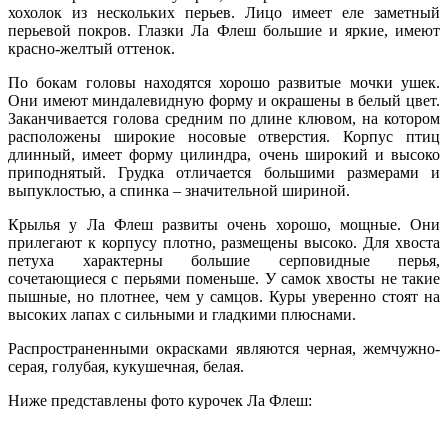
хохолок из нескольких перьев. Лицо имеет еле заметный
перьевой покров. Глазки Ла Флеш большие и яркие, имеют
красно-желтый оттенок.
По бокам головы находятся хорошо развитые мочки ушек.
Они имеют миндалевидную форму и окрашены в белый цвет.
Заканчивается голова средним по длине клювом, на котором
расположены широкие носовые отверстия. Корпус птиц
длинный, имеет форму цилиндра, очень широкий и высоко
приподнятый. Грудка отличается большими размерами и
выпуклостью, а спинка – значительной шириной.
Крылья у Ла Флеш развиты очень хорошо, мощные. Они
прилегают к корпусу плотно, размещены высоко. Для хвоста
петуха характерны большие серповидные перья,
сочетающиеся с перьями поменьше. У самок хвосты не такие
пышные, но плотнее, чем у самцов. Куры уверенно стоят на
высоких лапах с сильными и гладкими плюснами.
Распространенными окрасками являются черная, жемчужно-
серая, голубая, кукушечная, белая.
Ниже представлены фото курочек Ла Флеш: