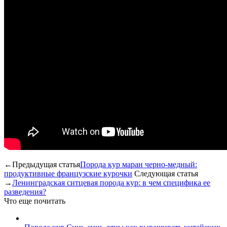
←Предыдущая статья
Порода кур маран черно-медный:
продуктивные французские курочки
Следующая статья
→
Ленинградская ситцевая порода кур: в чем специфика ее
разведения?
Что еще почитать