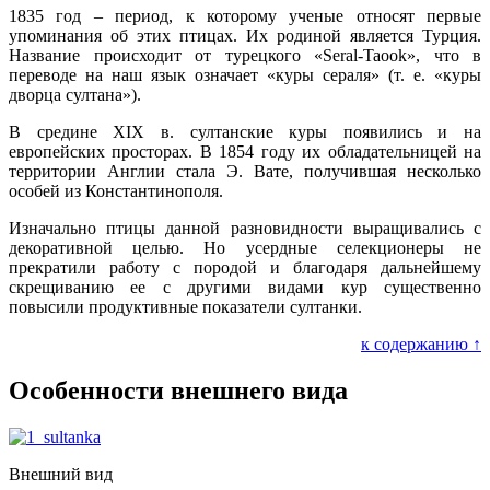
1835 год – период, к которому ученые относят первые
упоминания об этих птицах. Их родиной является Турция.
Название происходит от турецкого «Seral-Taook», что в
переводе на наш язык означает «куры сераля» (т. е. «куры
дворца султана»).
В средине ХІХ в. султанские куры появились и на
европейских просторах. В 1854 году их обладательницей на
территории Англии стала Э. Вате, получившая несколько
особей из Константинополя.
Изначально птицы данной разновидности выращивались с
декоративной целью. Но усердные селекционеры не
прекратили работу с породой и благодаря дальнейшему
скрещиванию ее с другими видами кур существенно
повысили продуктивные показатели султанки.
к содержанию ↑
Особенности внешнего вида
Внешний вид