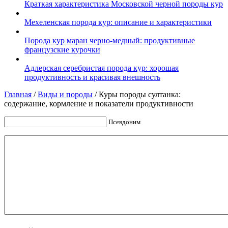
Краткая характеристика Московской черной породы кур
Мехеленская порода кур: описание и характеристики
Порода кур маран черно-медный: продуктивные
французские курочки
Адлерская серебристая порода кур: хорошая
продуктивность и красивая внешность
Главная
/
Виды и породы
/
Куры породы султанка:
содержание, кормление и показатели продуктивности
Псевдоним