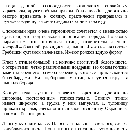
Птица данной разновидности отличается спокойным
характером, дружелюбным нравом. Она способна достаточно
быстро привыкать к хозяину, практически превращаясь в
ручное создание, готовое следовать за ним повсюду.
Спокойный нрав очень гармонично сочетается с внешностью
султанки, что подтверждает и описание породы. По своим
параметрам это некрупная птица, отличительная черта
которой – большой, раскидистый, пышный хохолок на голове.
Гребешки султанок маленькие. Имеют рожковидную форму.
Клюв у птицы большой, на кончике изогнутый, белого цвета,
с открытыми, четко различимыми ноздрями. По бокам головы
заметны среднего размера сережки, которые прикрываются
бакенбардами. На подбородке у птиц красуется округлая
пышная борода.
Корпус тела султанки является коротким, достаточно
широким, поставленным горизонтально. Спинку птицы
имеют широкую, а грудка у них выпуклая. К туловищу
прижаты крылья, слегка они направляются книзу. Окрас пера
и кожи – белого цвета.
Лапы у кур пятипалые. Плюсны и пальцы – светлого, слегка
голубоватого цвета. Ноги птицы интенсивно, густо покрыты