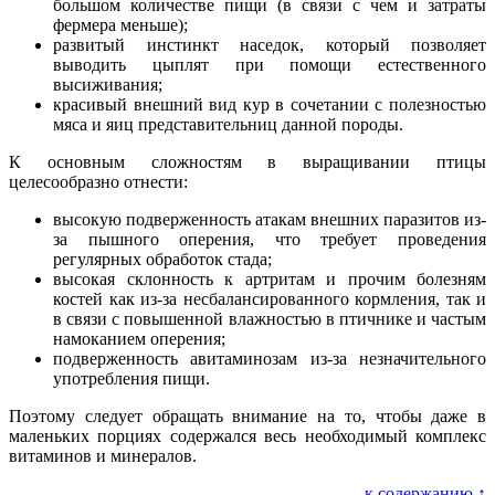
большом количестве пищи (в связи с чем и затраты
фермера меньше);
развитый инстинкт наседок, который позволяет
выводить цыплят при помощи естественного
высиживания;
красивый внешний вид кур в сочетании с полезностью
мяса и яиц представительниц данной породы.
К основным сложностям в выращивании птицы
целесообразно отнести:
высокую подверженность атакам внешних паразитов из-
за пышного оперения, что требует проведения
регулярных обработок стада;
высокая склонность к артритам и прочим болезням
костей как из-за несбалансированного кормления, так и
в связи с повышенной влажностью в птичнике и частым
намоканием оперения;
подверженность авитаминозам из-за незначительного
употребления пищи.
Поэтому следует обращать внимание на то, чтобы даже в
маленьких порциях содержался весь необходимый комплекс
витаминов и минералов.
к содержанию ↑