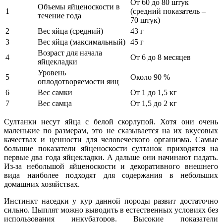
От 60 до 80 штук
Объемы яйценоскости в
1
(средний показатель –
течение года
70 штук)
2
Вес яйца (средний)
43 г
3
Вес яйца (максимальный)
45 г
Возраст для начала
4
От 6 до 8 месяцев
яйцекладки
Уровень
5
Около 90 %
оплодотворяемости яиц
6
Вес самки
От 1 до 1,5 кг
7
Вес самца
От 1,5 до 2 кг
Султанки несут яйца с белой скорлупой. Хотя они очень
маленькие по размерам, это не сказывается на их вкусовых
качествах и ценности для человеческого организма. Самые
большие показатели яйценоскости султанок приходятся на
первые два года яйцекладки. А дальше они начинают падать.
Из-за небольшой яйценоскости и декоративного внешнего
вида наиболее подходят для содержания в небольших
домашних хозяйствах.
Инстинкт наседки у кур данной породы развит достаточно
сильно. Цыплят можно выводить в естественных условиях без
использования инкубаторов. Высокие показатели