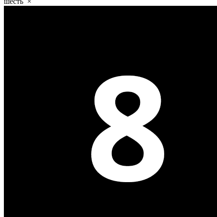
шесть
×