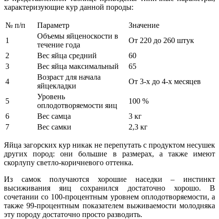
характеризующие кур данной породы:
№ п/п
Параметр
Значение
Объемы яйценоскости в
1
От 220 до 260 штук
течение года
2
Вес яйца средний
60
3
Вес яйца максимальный
65
Возраст для начала
4
От 3-х до 4-х месяцев
яйцекладки
Уровень
5
100 %
оплодотворяемости яиц
6
Вес самца
3 кг
7
Вес самки
2,3 кг
Яйца загорских кур никак не перепутать с продуктом несушек
других пород: они большие в размерах, а также имеют
скорлупу светло-коричневого оттенка.
Из самок получаются хорошие наседки – инстинкт
высиживания яиц сохранился достаточно хорошо. В
сочетании со 100-процентным уровнем оплодотворяемости, а
также 99-процентным показателем выживаемости молодняка
эту породу достаточно просто разводить.