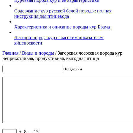
Курчавая порода кур и ее характеристики
Содержание кур русской белой породы: полная
инструкция для птицевода
Характеристика и описание породы кур Брама
Леггорн порода кур с высоким показателем
яйценоскости
Главная
/
Виды и породы
/
Загорская лососевая порода кур:
неприхотливая, продуктивная, выгодная птица
Псевдоним
+
8
=
15