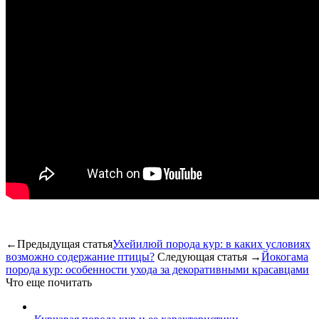
←Предыдущая статья
Ухейилюй порода кур: в каких условиях
возможно содержание птицы?
Следующая статья →
Йокогама
порода кур: особенности ухода за декоративными красавцами
Что еще почитать